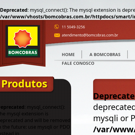
Deprecated
: mysql_connect(): The mysql extension is depr
/var/www/vhosts/bomcobras.com.br/httpdocs/smart/i
11 5049-3256
atendimento@bomcobras.com.br
HOME
A BOMCOBRAS
FALE CONOSCO
Produtos
Deprecat
deprecated
eprecated
: mysql_connect():
he mysql extension is
mysqli or 
eprecated and will be removed
n the future: use mysqli or PDO
/var/www/
nstead in