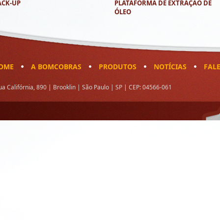
ACK-UP
PLATAFORMA DE EXTRAÇÃO DE
ÓLEO
OME
A BOMCOBRAS
PRODUTOS
NOTÍCIAS
FAL
ua Califórnia, 890 | Brooklin | São Paulo | SP | CEP: 04566-061