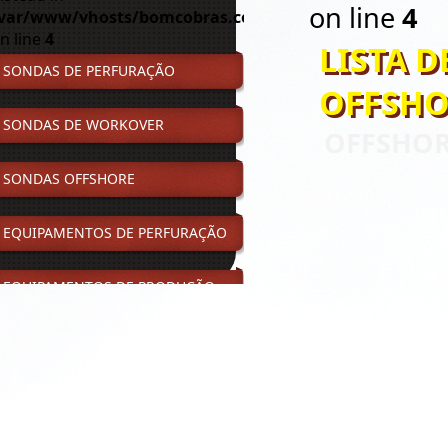
on line
4
var/www/vhosts/bomcobras.com.br/httpdocs/smart/in
n line
4
LISTA 
SONDAS DE PERFURAÇÃO
OFFSHO
SONDAS DE WORKOVER
OFFSHOR
SONDAS OFFSHORE
EQUIPAMENTOS DE PERFURAÇÃO
EQUIPAMENTOS DE PRODUÇÃO
UNIDADE DE FORÇA – GERADORES