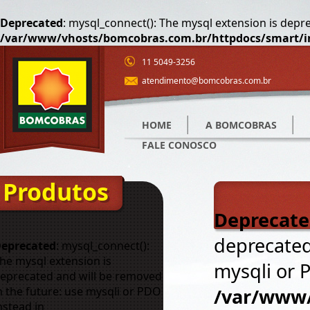
Deprecated
: mysql_connect(): The mysql extension is depr
/var/www/vhosts/bomcobras.com.br/httpdocs/smart/i
11 5049-3256
atendimento@bomcobras.com.br
HOME
A BOMCOBRAS
FALE CONOSCO
Produtos
Deprecat
deprecated
eprecated
: mysql_connect():
he mysql extension is
mysqli or 
eprecated and will be removed
n the future: use mysqli or PDO
/var/www/
nstead in