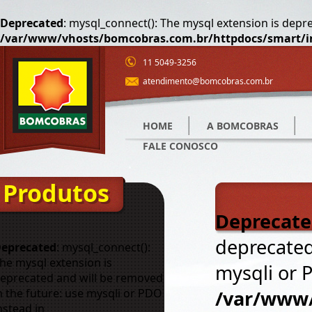
Deprecated
: mysql_connect(): The mysql extension is depr
/var/www/vhosts/bomcobras.com.br/httpdocs/smart/i
11 5049-3256
atendimento@bomcobras.com.br
HOME
A BOMCOBRAS
FALE CONOSCO
Produtos
Deprecat
deprecated
eprecated
: mysql_connect():
he mysql extension is
mysqli or 
eprecated and will be removed
n the future: use mysqli or PDO
/var/www/
nstead in