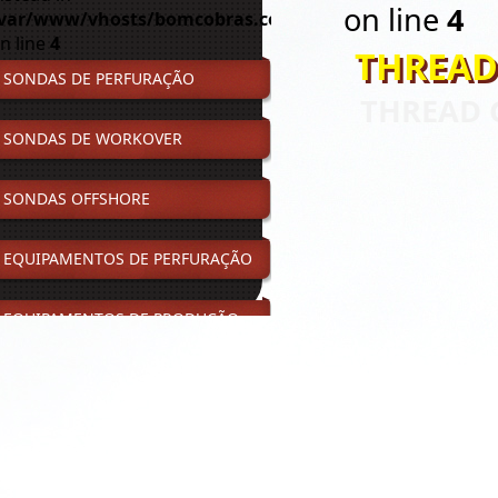
on line
4
var/www/vhosts/bomcobras.com.br/httpdocs/smart/in
n line
4
THREAD
SONDAS DE PERFURAÇÃO
THREAD 
SONDAS DE WORKOVER
SONDAS OFFSHORE
EQUIPAMENTOS DE PERFURAÇÃO
EQUIPAMENTOS DE PRODUÇÃO
UNIDADE DE FORÇA – GERADORES